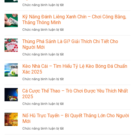
Chức năng bình luận bị tắt
ở
Tại
Sao
Kỹ Năng Đánh Liêng Xanh Chín – Chơi Công Bằng,
Đánh
Thắng Thông Minh
Liêng
Chức năng bình luận bị tắt
ở
Hay
Kỹ
Thua?
Năng
Thùng Phá Sảnh Là Gì? Giải Thích Chi Tiết Cho
Giải
Đánh
Pháp
Người Mới
Liêng
Cho
Chức năng bình luận bị tắt
ở
Xanh
Người
Thùng
Chín
Chơi
Phá
Kèo Nhà Cái – Tìm Hiểu Tỷ Lệ Kèo Bóng Đá Chuẩn
–
Sảnh
Chơi
Xác 2025
Là
Công
Chức năng bình luận bị tắt
ở
Gì?
Bằng,
Kèo
Giải
Thắng
Nhà
Cá Cược Thể Thao – Trò Chơi Được Yêu Thích Nhất
Thích
Thông
Cái
Chi
2025
Minh
–
Tiết
Chức năng bình luận bị tắt
ở
Tìm
Cho
Cá
Hiểu
Người
Cược
Nổ Hũ Trực Tuyến – Bí Quyết Thắng Lớn Cho Người
Tỷ
Mới
Thể
Lệ
Mới
Thao
Kèo
Chức năng bình luận bị tắt
ở
–
Bóng
Nổ
Trò