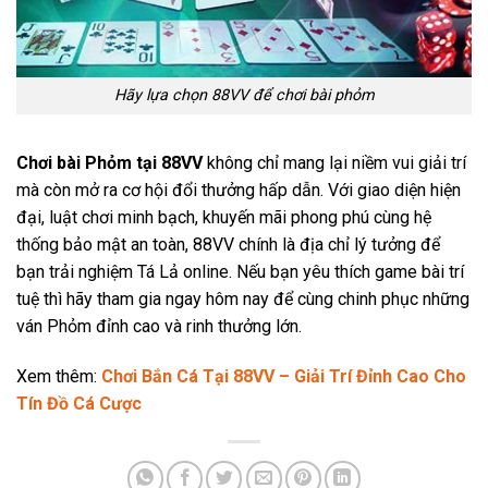
Hãy lựa chọn 88VV để chơi bài phỏm
Chơi bài Phỏm tại 88VV
không chỉ mang lại niềm vui giải trí
mà còn mở ra cơ hội đổi thưởng hấp dẫn. Với giao diện hiện
đại, luật chơi minh bạch, khuyến mãi phong phú cùng hệ
thống bảo mật an toàn, 88VV chính là địa chỉ lý tưởng để
bạn trải nghiệm Tá Lả online.
Nếu bạn yêu thích game bài trí
tuệ thì hãy tham gia ngay hôm nay để cùng chinh phục những
ván Phỏm đỉnh cao và rinh thưởng lớn.
Xem thêm:
Chơi Bắn Cá Tại 88VV – Giải Trí Đỉnh Cao Cho
Tín Đồ Cá Cược