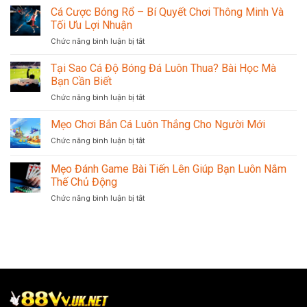
Đá
Hũ
Cá Cược Bóng Rổ – Bí Quyết Chơi Thông Minh Và
Chơi
Chuẩn
Trực
Được
Tối Ưu Lợi Nhuận
Xác
Tuyến
Yêu
2025
Chức năng bình luận bị tắt
ở
–
Thích
Cá
Bí
Nhất
Cược
Tại Sao Cá Độ Bóng Đá Luôn Thua? Bài Học Mà
Quyết
2025
Bóng
Thắng
Bạn Cần Biết
Rổ
Lớn
Chức năng bình luận bị tắt
ở
–
Cho
Tại
Bí
Người
Sao
Mẹo Chơi Bắn Cá Luôn Thắng Cho Người Mới
Quyết
Mới
Cá
Chơi
Chức năng bình luận bị tắt
ở
Độ
Thông
Mẹo
Bóng
Minh
Chơi
Mẹo Đánh Game Bài Tiến Lên Giúp Bạn Luôn Nắm
Đá
Và
Bắn
Luôn
Thế Chủ Động
Tối
Cá
Thua?
Ưu
Chức năng bình luận bị tắt
ở
Luôn
Bài
Lợi
Mẹo
Thắng
Học
Nhuận
Đánh
Cho
Mà
Game
Người
Bạn
Bài
Mới
Cần
Tiến
Biết
Lên
Giúp
Bạn
Luôn