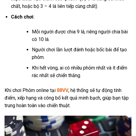
chất, hoặc bộ 3 – 4 lá liên tiếp cùng chất).
Cách chơi:
Mỗi người được chia 9 lá, riêng người chia bài
có 10 lá.
Người chơi lần lượt đánh hoặc bốc bài để tạo
phỏm.
Khi hết vòng, ai có nhiều phỏm nhất và ít điểm
rác nhất sẽ chiến thắng.
Khi chơi Phỏm online tại
88VV
, hệ thống sẽ tự động tính
điểm, xếp hạng và công bố kết quả minh bạch, giúp bạn tập
trung hoàn toàn vào chiến thuật.