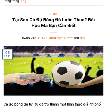
Đăng trong
Blog
BLOG
Tại Sao Cá Độ Bóng Đá Luôn Thua? Bài
Học Mà Bạn Cần Biết
ĐĂNG VÀO
THÁNG MƯỜI MỘT 6, 2025
BỞI
SEO
06
Th11
Cá độ bóng đá từ lâu đã trở thành một hình thức giải trí phổ