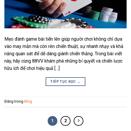
Mẹo đánh game bài tiến lên giúp người chơi không chỉ dựa
vào may mắn mà còn rèn chiến thuật, sự nhanh nhạy và khả
năng quan sát để dễ dàng giành chiến thắng. Trong bài viết
này, hãy cùng 88VV khám phá những bí quyết và chiến lược
hữu ích để chơi hiệu quả […]
TIẾP TỤC ĐỌC
→
Đăng trong
Blog
1
2