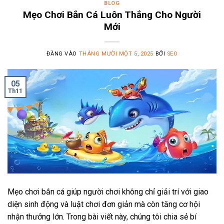
BLOG
Mẹo Chơi Bắn Cá Luôn Thắng Cho Người
Mới
ĐĂNG VÀO
THÁNG MƯỜI MỘT 5, 2025
BỞI
SEO
05
Th11
Mẹo chơi bắn cá giúp người chơi không chỉ giải trí với giao
diện sinh động và luật chơi đơn giản mà còn tăng cơ hội
nhận thưởng lớn. Trong bài viết này, chúng tôi chia sẻ bí