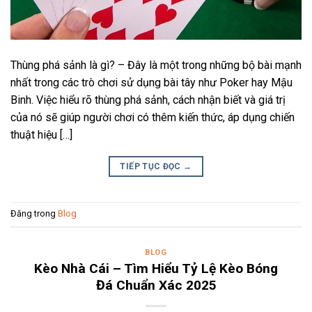
Thùng phá sảnh là gì? – Đây là một trong những bộ bài mạnh
nhất trong các trò chơi sử dụng bài tây như Poker hay Mậu
Binh. Việc hiểu rõ thùng phá sảnh, cách nhận biết và giá trị
của nó sẽ giúp người chơi có thêm kiến thức, áp dụng chiến
thuật hiệu […]
TIẾP TỤC ĐỌC
→
Đăng trong
Blog
BLOG
Kèo Nhà Cái – Tìm Hiểu Tỷ Lệ Kèo Bóng
Đá Chuẩn Xác 2025