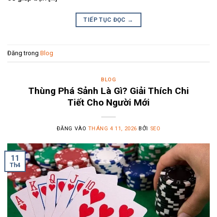
TIẾP TỤC ĐỌC
→
Đăng trong
Blog
BLOG
Thùng Phá Sảnh Là Gì? Giải Thích Chi
Tiết Cho Người Mới
ĐĂNG VÀO
THÁNG 4 11, 2026
BỞI
SEO
11
Th4