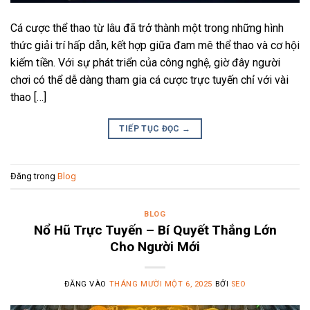
Cá cược thể thao từ lâu đã trở thành một trong những hình
thức giải trí hấp dẫn, kết hợp giữa đam mê thể thao và cơ hội
kiếm tiền. Với sự phát triển của công nghệ, giờ đây người
chơi có thể dễ dàng tham gia cá cược trực tuyến chỉ với vài
thao […]
TIẾP TỤC ĐỌC
→
Đăng trong
Blog
BLOG
Nổ Hũ Trực Tuyến – Bí Quyết Thắng Lớn
Cho Người Mới
ĐĂNG VÀO
THÁNG MƯỜI MỘT 6, 2025
BỞI
SEO