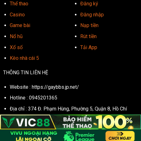
Thể thao
Đăng ký
Casino
Đăng nhập
Game bài
Nạp tiền
Nổ hũ
Rút tiền
Xổ số
Tải App
Kèo nhà cái 5
THÔNG TIN LIÊN HỆ
Website : https://gaybbs.jp.net/
Hotline : 0945201365
Địa chỉ : 374 Đ. Phạm Hùng, Phường 5, Quận 8, Hồ Chí
Minh, Việt Nam
Email :
88vvuknet@gmail.com
Hastag : #88vv #88vvuknet