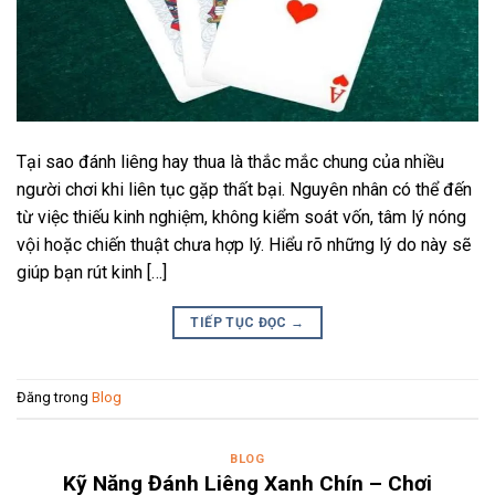
Tại sao đánh liêng hay thua là thắc mắc chung của nhiều
người chơi khi liên tục gặp thất bại. Nguyên nhân có thể đến
từ việc thiếu kinh nghiệm, không kiểm soát vốn, tâm lý nóng
vội hoặc chiến thuật chưa hợp lý. Hiểu rõ những lý do này sẽ
giúp bạn rút kinh […]
TIẾP TỤC ĐỌC
→
Đăng trong
Blog
BLOG
Kỹ Năng Đánh Liêng Xanh Chín – Chơi