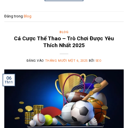
Đăng trong
Blog
BLOG
Cá Cược Thể Thao – Trò Chơi Được Yêu
Thích Nhất 2025
ĐĂNG VÀO
THÁNG MƯỜI MỘT 6, 2025
BỞI
SEO
06
Th11