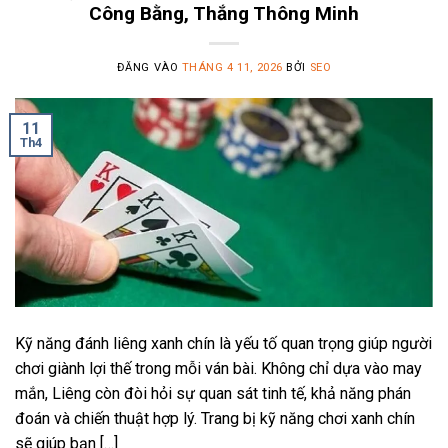
Công Bằng, Thắng Thông Minh
ĐĂNG VÀO
THÁNG 4 11, 2026
BỞI
SEO
11
Th4
Kỹ năng đánh liêng xanh chín là yếu tố quan trọng giúp người
chơi giành lợi thế trong mỗi ván bài. Không chỉ dựa vào may
mắn, Liêng còn đòi hỏi sự quan sát tinh tế, khả năng phán
đoán và chiến thuật hợp lý. Trang bị kỹ năng chơi xanh chín
sẽ giúp bạn […]