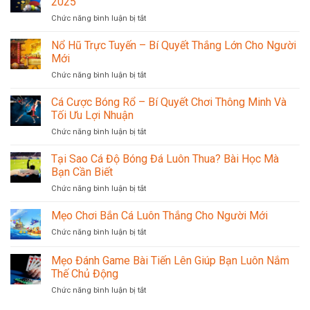
2025
Minh
–
Tiết
Chức năng bình luận bị tắt
ở
Tìm
Cho
Cá
Hiểu
Người
Cược
Nổ Hũ Trực Tuyến – Bí Quyết Thắng Lớn Cho Người
Tỷ
Mới
Thể
Lệ
Mới
Thao
Kèo
Chức năng bình luận bị tắt
ở
–
Bóng
Nổ
Trò
Đá
Hũ
Cá Cược Bóng Rổ – Bí Quyết Chơi Thông Minh Và
Chơi
Chuẩn
Trực
Được
Tối Ưu Lợi Nhuận
Xác
Tuyến
Yêu
2025
Chức năng bình luận bị tắt
ở
–
Thích
Cá
Bí
Nhất
Cược
Tại Sao Cá Độ Bóng Đá Luôn Thua? Bài Học Mà
Quyết
2025
Bóng
Thắng
Bạn Cần Biết
Rổ
Lớn
Chức năng bình luận bị tắt
ở
–
Cho
Tại
Bí
Người
Sao
Mẹo Chơi Bắn Cá Luôn Thắng Cho Người Mới
Quyết
Mới
Cá
Chơi
Chức năng bình luận bị tắt
ở
Độ
Thông
Mẹo
Bóng
Minh
Chơi
Mẹo Đánh Game Bài Tiến Lên Giúp Bạn Luôn Nắm
Đá
Và
Bắn
Luôn
Thế Chủ Động
Tối
Cá
Thua?
Ưu
Chức năng bình luận bị tắt
ở
Luôn
Bài
Lợi
Mẹo
Thắng
Học
Nhuận