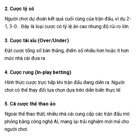
2. Cược tỷ số
Người chơi dự đoán kết quả cuối cùng của trận đấu, ví dụ 2-
1, 3-0… Đây là loại cược có tỷ lệ ăn cao nhưng độ rủi ro lớn.
3. Cược tài xỉu (Over/Under)
Đặt cược tổng số bàn thắng, điểm số nhiều hơn hoặc ít hơn
mức nhà cái đưa ra.
4. Cược rung (In-play betting)
Hình thức cược trực tiếp khi trận đấu đang diễn ra. Người
chơi có thể thay đổi lựa chọn dựa trên diễn biến thực tế.
5. Cá cược thể thao ảo
Ngoài thể thao thật, nhiều nhà cái cung cấp các trận đấu mô
phỏng bằng công nghệ AI, mang lại trải nghiệm mới mẻ cho
người chơi.