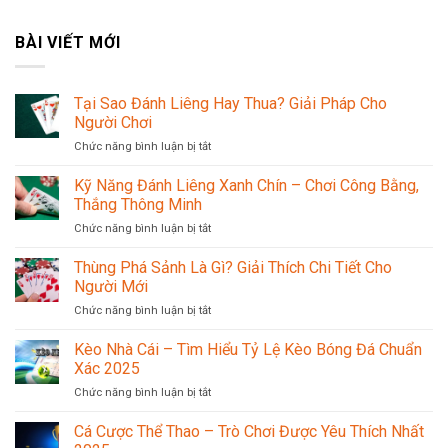
BÀI VIẾT MỚI
Tại Sao Đánh Liêng Hay Thua? Giải Pháp Cho
Người Chơi
Chức năng bình luận bị tắt
ở
Tại
Sao
Kỹ Năng Đánh Liêng Xanh Chín – Chơi Công Bằng,
Đánh
Thắng Thông Minh
Liêng
Chức năng bình luận bị tắt
ở
Hay
Kỹ
Thua?
Năng
Thùng Phá Sảnh Là Gì? Giải Thích Chi Tiết Cho
Giải
Đánh
Pháp
Người Mới
Liêng
Cho
Chức năng bình luận bị tắt
ở
Xanh
Người
Thùng
Chín
Chơi
Phá
Kèo Nhà Cái – Tìm Hiểu Tỷ Lệ Kèo Bóng Đá Chuẩn
–
Sảnh
Chơi
Xác 2025
Là
Công
Chức năng bình luận bị tắt
ở
Gì?
Bằng,
Kèo
Giải
Thắng
Nhà
Cá Cược Thể Thao – Trò Chơi Được Yêu Thích Nhất
Thích
Thông
Cái
Chi