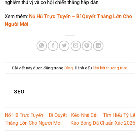
nghiệm thú vị và cơ hội chiến thắng hấp dẫn.
Xem thêm:
Nổ Hũ Trực Tuyến – Bí Quyết Thắng Lớn Cho
Người Mới
Bài viết này được đăng trong
Blog
. Đánh dấu
liên kết thường trực
.
SEO
Nổ Hũ Trực Tuyến – Bí Quyết
Kèo Nhà Cái – Tìm Hiểu Tỷ Lệ
Thắng Lớn Cho Người Mới
Kèo Bóng Đá Chuẩn Xác 2025