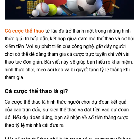
Cá cược thể thao
từ lâu đã trở thành một trong những hình
thức giải trí hấp dẫn, kết hợp giữa đam mê thể thao và cơ hội
kiếm tiền. Với sự phát triển của công nghệ, giờ đây người
chơi có thể dễ dàng tham gia cá cược trực tuyến chỉ với vài
thao tác đơn giản. Bài viết này sẽ giúp bạn hiểu rõ khái niệm,
hình thức chơi, mẹo soi kèo và bí quyết tăng tỷ lệ thắng khi
tham gia.
Cá cược thể thao là gì?
Cá cược thể thao là hình thức người chơi dự đoán kết quả
của các trận đấu, sự kiện thể thao và đặt tiền vào dự đoán
đó. Nếu dự đoán đúng, bạn sẽ nhận về số tiền thắng cược
theo tỷ lệ mà nhà cái đưa ra.