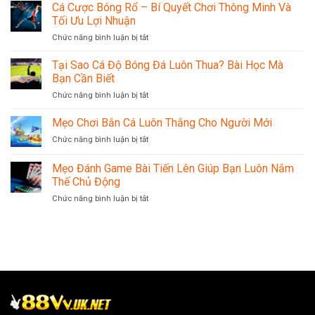
Hũ
Cá Cược Bóng Rổ – Bí Quyết Chơi Thông Minh Và
Chơi
Chuẩn
Trực
Được
Tối Ưu Lợi Nhuận
Xác
Tuyến
Yêu
2025
Chức năng bình luận bị tắt
ở
–
Thích
Cá
Bí
Nhất
Cược
Tại Sao Cá Độ Bóng Đá Luôn Thua? Bài Học Mà
Quyết
2025
Bóng
Thắng
Bạn Cần Biết
Rổ
Lớn
Chức năng bình luận bị tắt
ở
–
Cho
Tại
Bí
Người
Sao
Mẹo Chơi Bắn Cá Luôn Thắng Cho Người Mới
Quyết
Mới
Cá
Chơi
Chức năng bình luận bị tắt
ở
Độ
Thông
Mẹo
Bóng
Minh
Chơi
Mẹo Đánh Game Bài Tiến Lên Giúp Bạn Luôn Nắm
Đá
Và
Bắn
Luôn
Thế Chủ Động
Tối
Cá
Thua?
Ưu
Chức năng bình luận bị tắt
ở
Luôn
Bài
Lợi
Mẹo
Thắng
Học
Nhuận
Đánh
Cho
Mà
Game
Người
Bạn
Bài
Mới
Cần
Tiến
Biết
Lên
Giúp
Bạn
Luôn