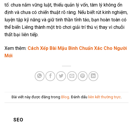
tố: chưa nắm vững luật, thiếu quản lý vốn, tâm lý không ổn
định và chưa có chiến thuật rõ ràng. Nếu biết rút kinh nghiệm,
luyện tập kỹ năng và giữ tinh thần tỉnh táo, bạn hoàn toàn có
thể biến Liêng thành một trò chơi giải trí thú vị thay vì chuỗi
thất bại liên tiếp.
Xem thêm:
Cách Xếp Bài Mậu Binh Chuẩn Xác Cho Người
Mới
Bài viết này được đăng trong
Blog
. Đánh dấu
liên kết thường trực
.
SEO