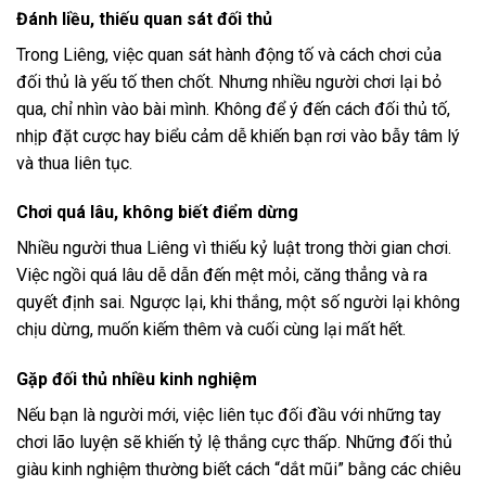
Đánh liều, thiếu quan sát đối thủ
Trong Liêng, việc quan sát hành động tố và cách chơi của
đối thủ là yếu tố then chốt. Nhưng nhiều người chơi lại bỏ
qua, chỉ nhìn vào bài mình. Không để ý đến cách đối thủ tố,
nhịp đặt cược hay biểu cảm dễ khiến bạn rơi vào bẫy tâm lý
và thua liên tục.
Chơi quá lâu, không biết điểm dừng
Nhiều người thua Liêng vì thiếu kỷ luật trong thời gian chơi.
Việc ngồi quá lâu dễ dẫn đến mệt mỏi, căng thẳng và ra
quyết định sai. Ngược lại, khi thắng, một số người lại không
chịu dừng, muốn kiếm thêm và cuối cùng lại mất hết.
Gặp đối thủ nhiều kinh nghiệm
Nếu bạn là người mới, việc liên tục đối đầu với những tay
chơi lão luyện sẽ khiến tỷ lệ thắng cực thấp. Những đối thủ
giàu kinh nghiệm thường biết cách “dắt mũi” bằng các chiêu