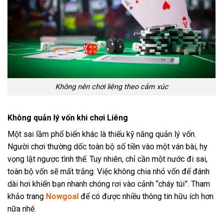
Không nên chơi liêng theo cảm xúc
Không quản lý vốn khi chơi Liêng
Một sai lầm phổ biến khác là thiếu kỹ năng quản lý vốn.
Người chơi thường dốc toàn bộ số tiền vào một ván bài, hy
vọng lật ngược tình thế. Tuy nhiên, chỉ cần một nước đi sai,
toàn bộ vốn sẽ mất trắng. Việc không chia nhỏ vốn để đánh
dài hơi khiến bạn nhanh chóng rơi vào cảnh “cháy túi”. Tham
khảo trang
Nowgoal
để có được nhiều thông tin hữu ích hơn
nữa nhé.