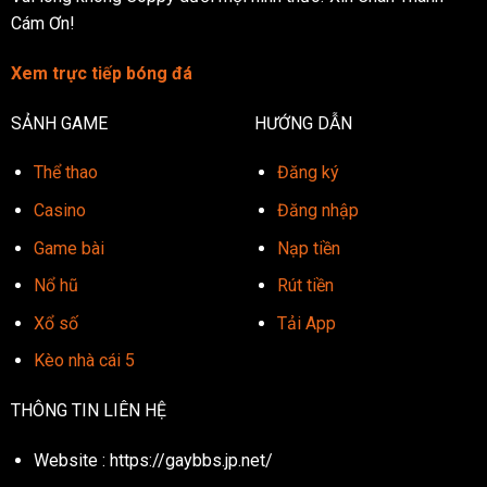
Cám Ơn!
Xem trực tiếp bóng đá
SẢNH GAME
HƯỚNG DẪN
Thể thao
Đăng ký
Casino
Đăng nhập
Game bài
Nạp tiền
Nổ hũ
Rút tiền
Xổ số
Tải App
Kèo nhà cái 5
THÔNG TIN LIÊN HỆ
Website : https://gaybbs.jp.net/