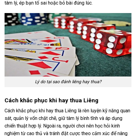
tâm lý, ép bạn tố sai hoặc bỏ bài đúng lúc.
Lý do tại sao đánh liêng hay thua?
Cách khắc phục khi hay thua Liêng
Cách khắc phục khi hay thua Liêng là rèn luyện kỹ năng quan
sát, quản lý vốn chặt chẽ, giữ tâm lý bình tĩnh và áp dụng
chiến thuật hợp lý. Ngoài ra, người chơi nên học hỏi kinh
nghiệm từ cao thủ và tránh đặt cược theo cảm xúc để nâng