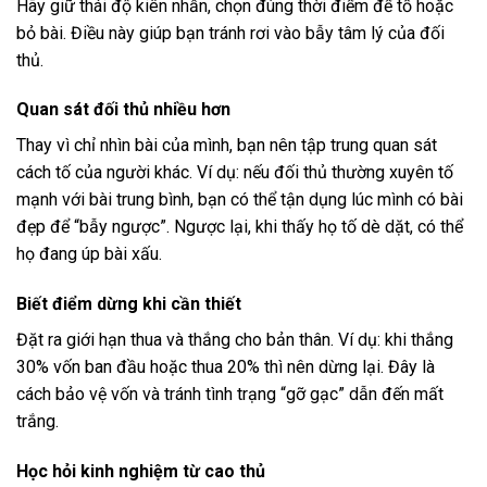
Hãy giữ thái độ kiên nhẫn, chọn đúng thời điểm để tố hoặc
bỏ bài. Điều này giúp bạn tránh rơi vào bẫy tâm lý của đối
thủ.
Quan sát đối thủ nhiều hơn
Thay vì chỉ nhìn bài của mình, bạn nên tập trung quan sát
cách tố của người khác. Ví dụ: nếu đối thủ thường xuyên tố
mạnh với bài trung bình, bạn có thể tận dụng lúc mình có bài
đẹp để “bẫy ngược”. Ngược lại, khi thấy họ tố dè dặt, có thể
họ đang úp bài xấu.
Biết điểm dừng khi cần thiết
Đặt ra giới hạn thua và thắng cho bản thân. Ví dụ: khi thắng
30% vốn ban đầu hoặc thua 20% thì nên dừng lại. Đây là
cách bảo vệ vốn và tránh tình trạng “gỡ gạc” dẫn đến mất
trắng.
Học hỏi kinh nghiệm từ cao thủ