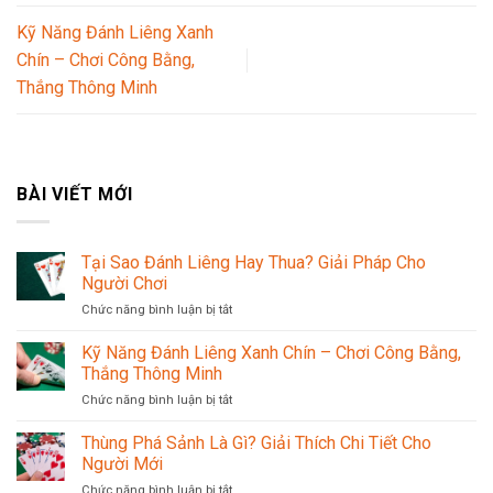
Kỹ Năng Đánh Liêng Xanh
Chín – Chơi Công Bằng,
Thắng Thông Minh
BÀI VIẾT MỚI
Tại Sao Đánh Liêng Hay Thua? Giải Pháp Cho
Người Chơi
Chức năng bình luận bị tắt
ở
Tại
Sao
Kỹ Năng Đánh Liêng Xanh Chín – Chơi Công Bằng,
Đánh
Thắng Thông Minh
Liêng
Chức năng bình luận bị tắt
ở
Hay
Kỹ
Thua?
Năng
Thùng Phá Sảnh Là Gì? Giải Thích Chi Tiết Cho
Giải
Đánh
Pháp
Người Mới
Liêng
Cho
Chức năng bình luận bị tắt
ở