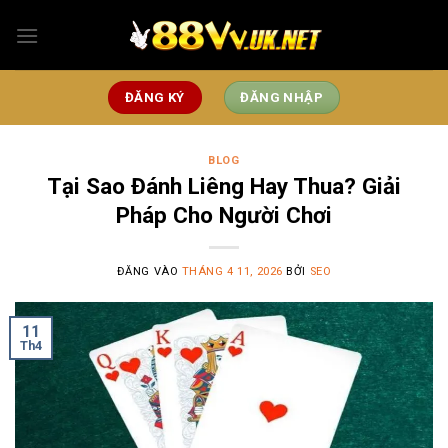
Bỏ
qua
nội
dung
ĐĂNG KÝ
ĐĂNG NHẬP
BLOG
Tại Sao Đánh Liêng Hay Thua? Giải
Pháp Cho Người Chơi
ĐĂNG VÀO
THÁNG 4 11, 2026
BỞI
SEO
11
Th4